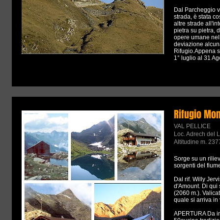
Dal Parcheggio vi
strada, è stata co
altre strade all'i
pietra su pietra,
opere umane nella
deviazione alcun
Rifugio.Appena su
1° luglio al 31 A
Rifugio Mo
VAL PELLICE
Loc. Adrech del 
Altitudine m. 237
Sorge su un rilie
sorgenti del fiume
Dal rif. Willy Jer
d'Amount. Di qui s
(2060 m.). Valicat
quale si arriva in
APERTURA Da inizi