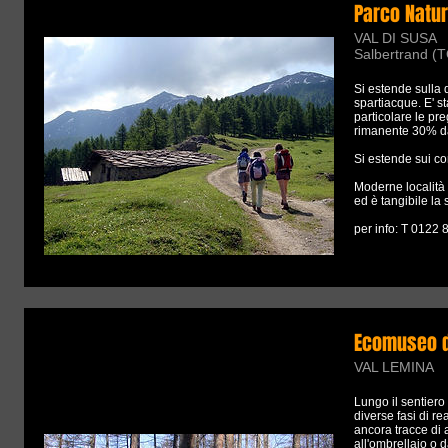
Parco Natur
VAL DI SUSA
Salbertrand (
Si estende sulla 
spartiacque. E' s
particolare le pre
rimanente 30% da 
Si estende sui co
Moderne località 
ed è tangibile la
per info: T 0122
Ecomuseo d
VAL LEMINA
Lungo il sentiero
diverse fasi di r
ancora tracce di 
all'ombrellaio o 