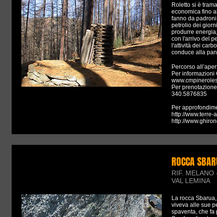
Roletto si è tram
economica fino all
fanno da padroni,
petrolio dei giorn
produrre energia,
con l'arrivo del 
l'attività dei car
conduce alla pan
Percorso all’aper
Per informazioni
www.cmpineroles
Per prenotazione
340.5876835
Per approfondime
http://www.terre-
http://www.ghiro
ROCCA SBAR
RIF. MELANO
VAL LEMINA
La rocca Sbarua, c
viveva alle sue p
spaventa, che fa 