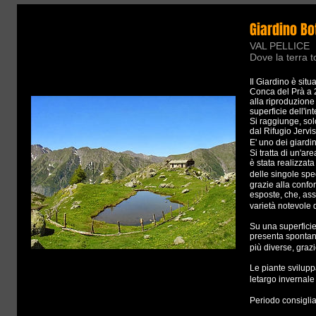
Giardino B
VAL PELLICE
Dove la terra t
Il Giardino è situ
Conca del Prà a 2
alla riproduzione 
superficie dell'int
Si raggiunge, sol
dal Rifugio Jervi
E' uno dei giardi
Si tratta di un'a
è stata realizzata 
delle singole spe
grazie alla confo
esposte, che, assi
varietà notevole 
Su una superficie 
presenta spontan
più diverse, graz
Le piante svilupp
letargo invernale
Periodo consiglia