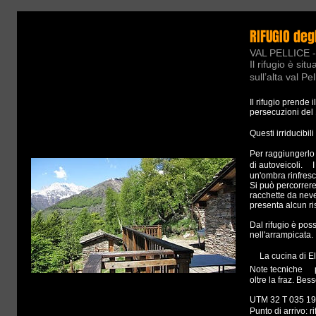
RIFUGIO degl
VAL PELLICE - 
Il rifugio è sit
sull’alta val P
Il rifugio prende 
persecuzioni del
Questi irriducibi
Per raggiungerlo 
di autoveicoli. I
un'ombra rinfresc
Si può percorrere 
racchette da neve
presenta alcun ri
Dal rifugio è poss
nell'arrampicata.
La cucina di Eli
Note tecniche p
oltre la fraz. Bess
UTM 32 T 035 195
Punto di arrivo: r