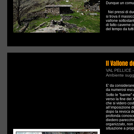
Dunque un comuni
Nei pressi di due
si trova il massi
vallone sottostan
di fatto caverne 
del tempo da tutti
Il Vallone d
VAL PELLICE - 
Ambiente sugg
E' da considerare 
da numerosi escurs
Sotto le "barme" e
verso la fine del 
che si videro costr
all’imposizione d
dopo la revoca del
profonda conoscen
diedero parecchio
organizzato, non r
situazione a prop