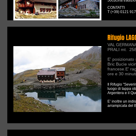
50cucina tradizio
CONTATTI
T (+39) 0121 91
Rifugio LAG
VAL GERMAN
PRALI mt. 25
E' posizionato
Bric Bucìe vici
francese.E' rag
ore e 30 minut
Il Rifugio "Sever
luogo di tappa obb
Argentera e il Qu
E’ inoltre un ind
arrampicata del B