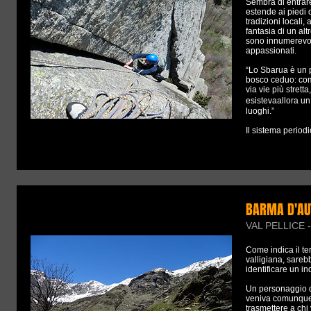
Sembra di entrare
estende ai piedi d
tradizioni locali,
fantasia di un alt
sono innumerevoli
appassionati.
“Lo Sbarua è un p
bosco ceduo: come
via vie più strett
esistevaallora un
luoghi.”
Il sistema period
BARMA D'AU
VAL PELLICE - V
Come indica il ter
valligiana, sareb
identificare un i
Un personaggio di
veniva comunque 
trasmettere a chi