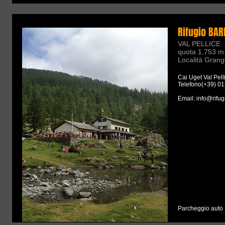
Rifugio BA
VAL PELLICE
quota 1.753 m
Località Grange
Cai Uget Val Pell
Telefono(+39) 0
Email: info@rifug
Parcheggio auto