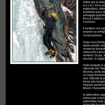
Salire per la str
m.s.l.m.). Poco pi
esplicativo), imbo
svoltando poco do
selvaggia grandio
Rocca Ciabèrt e 
Cournour.
Il sentiero ora sa
sospesi su vertig
conservazione
Dopo circa trenta
ripido pendio sot
numerosi tornanti
valloncelli e picc
sentiero. Di qui,
secolari, si ragg
Dalla borgata si
utilizzate dai "ri
discesa, porta ver
un lungo traverso
sud. Valicata la p
breve alla borga
Seguire quindi la
Mount, Paousette 
In alternativa ra
imboccare a sinis
(splendida vista 
incrociato la car