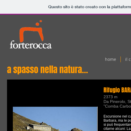
Questo sito è stato creato con la piattafor
home
il 
a spasso nella natura...
Rifugio BAR
2373 m
Da Pinerolo, St
"Comba Carboni
Escursione nel cuo
Barbara, ma le pos
si può frequentar
citarne alcuni: La