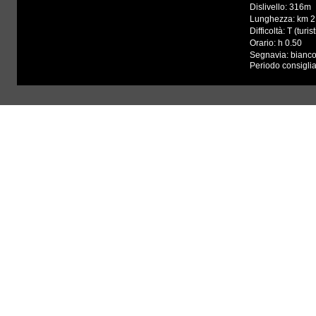
Dislivello: 316m
Lunghezza: km 
Difficoltà: T (turi
Orario: h 0.50
Segnavia: bianc
Periodo consigliat