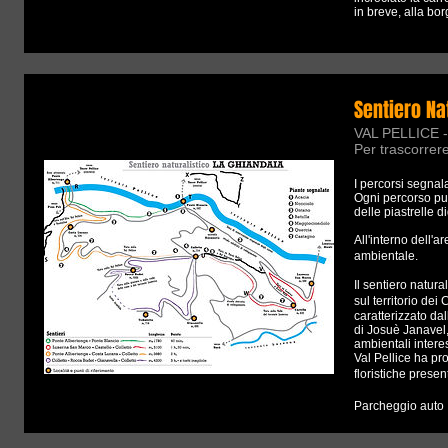
in breve, alla bo
Sentiero Na
VAL PELLICE - 
Per trascorrer
I percorsi segnala
Ogni percorso può
delle piastrelle di
All'interno dell'a
ambientale.
Il sentiero natur
sul territorio de
caratterizzato dal
di Josuè Janavel,
ambientali intere
Val Pellice ha pr
floristiche prese
Parcheggio auto